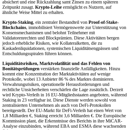
absichert und eine Rückzahlung samt Zinsen zu einem späteren
Zeitpunkt zusagt.
Krypto-Leihe
ermöglicht es Nutzern, auf
ähnliche Weise Mittel zu erhalten.
Krypto-Staking
, ein zentraler Bestandteil von
Proof-of-Stake-
Blockchains
, immobilisiert Vermögenswerte zur Unterstützung von
Konsensmechanismen und belohnt Teilnehmer mit
Validatorenrechten und Blockprämien. Diese Aktivitäten bergen
jedoch erhebliche Risiken, wie Kollateralketten, die zu
Kaskadenliquidationen, systemischen Liquiditätsengpässen und
Entschuldungsspiralen führen können.
Liquiditätsrisiken, Marktvolatilität und das Fehlen von
Bonitätsprüfungen
verstärken finanzielle Anfälligkeiten. Hinzu
kommt eine Konzentration der Marktaktivitäten auf wenige
Protokolle, wobei 13 Anbieter 86 % des Marktes dominieren.
Verwahrungsrisiken, operationelle Herausforderungen und
rechtliche Unsicherheiten verschärfen die Lage zusätzlich. Derzeit
wird Krypto-Verleih in 16 EU-Mitgliedsstaaten angeboten, während
Staking in 23 verfügbar ist. Diese Dienste werden sowohl von
zentralisierten Unternehmen als auch von DeFi-Protokollen
bereitgestellt. Der EU-Markt für DeFi-Verleih hat einen Wert von
1,8 Milliarden €, Staking erreicht 3,6 Milliarden €. Die Europäische
Kommission plant, die Erkenntnisse des Berichts in ihre MiCAR-
Analyse einzubinden, während EBA und ESMA diese wachsenden