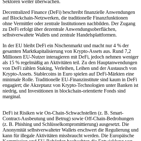
Sektoren weiter überwachen.
Decentralized Finance (DeFi) beschreibt finanzielle Anwendungen
auf Blockchain-Netzwerken, die traditionelle Finanzfunktionen
ohne Vermittler oder zentrale Institutionen nachbilden. Der Zugang
zu DeFi erfolgt über dezentrale Anwendungsoberflächen,
selbstverwaltete Wallets und zentrale Handelsplattformen.
In der EU bleibt DeFi ein Nischenmarkt und macht nur 4 % der
gesamten Marktkapitalisierung von Krypto-Assets aus. Rund 7,2
Millionen EU-Nutzer interagieren mit DeFi, jedoch nehmen weniger
als 15 % regelmäßig an Aktivitäten teil. Zu den Hauptanwendungen
von DeFi zählen Staking, Verleihen, Leihen und der Austausch von
Krypto-Assets. Stablecoins in Euro spielen auf DeFi-Märkten eine
minimale Rolle. Traditionelle EU-Finanzinstitute sind kaum in DeFi
engagiert; die Akzeptanz von Krypto-Technologien unter Banken ist
niedrig, und Investitionen in blockchain-orientierte Fonds sind
marginal.
DeFi ist Risiken wie On-Chain-Schwachstellen (z. B. Smart-
Contract-Ausbeutung und Betrug) sowie Off-Chain-Bedrohungen
(z. B. Phishing und Schlüsselkompromittierung) ausgesetzt. Die
Anonymität selbstverwalteter Wallets erschwert die Regulierung und
kann für illegale Aktivitäten missbraucht werden. Die Europäische